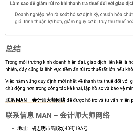
Làm sao để giảm rủi ro khi thanh tra thuế đối với giao dịch
Doanh nghiệp nên rà soát hồ sơ định kỳ, chuẩn hóa chứng
giải trình thuận lợi hơn, giảm nguy cơ bị truy thu thuế ho
总结
Trong môi trường kinh doanh hiện đại, giao dịch liên kết là
nhiên, đây cũng là lĩnh vực tiềm ẩn rủi ro thuế rất lớn nếu 
Việc nắm vững quy định mới nhất về thanh tra thuế đối với g
chủ động hơn trong công tác kê khai, lập hồ sơ và bảo vệ mì
联系 MAN – 会计师大师网络
để được hỗ trợ và tư vấn miễn p
联系信息 MAN – 会计师大师网络
地址：胡志明市新顺坊43街19A号