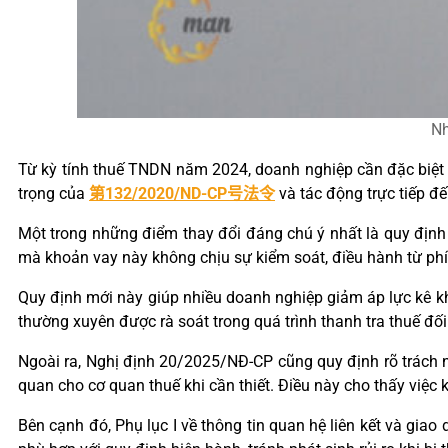
Nh
Từ kỳ tính thuế TNDN năm 2024, doanh nghiệp cần đặc biệt
trọng của
第132/2020/ND-CP号法令
và tác động trực tiếp đế
Một trong những điểm thay đổi đáng chú ý nhất là quy định
mà khoản vay này không chịu sự kiểm soát, điều hành từ phía 
Quy định mới này giúp nhiều doanh nghiệp giảm áp lực kê kha
thường xuyên được rà soát trong quá trình thanh tra thuế đối v
Ngoài ra, Nghị định 20/2025/NĐ-CP cũng quy định rõ trách nh
quan cho cơ quan thuế khi cần thiết. Điều này cho thấy việc 
Bên cạnh đó, Phụ lục I về thông tin quan hệ liên kết và gia