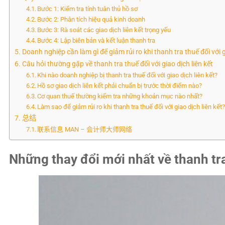
Bước 1: Kiểm tra tính tuân thủ hồ sơ
Bước 2: Phân tích hiệu quả kinh doanh
Bước 3: Rà soát các giao dịch liên kết trọng yếu
Bước 4: Lập biên bản và kết luận thanh tra
Doanh nghiệp cần làm gì để giảm rủi ro khi thanh tra thuế đối với g
Câu hỏi thường gặp về thanh tra thuế đối với giao dịch liên kết
Khi nào doanh nghiệp bị thanh tra thuế đối với giao dịch liên kết?
Hồ sơ giao dịch liên kết phải chuẩn bị trước thời điểm nào?
Cơ quan thuế thường kiểm tra những khoản mục nào nhất?
Làm sao để giảm rủi ro khi thanh tra thuế đối với giao dịch liên kết
总结
联系信息 MAN – 会计师大师网络
Những thay đổi mới nhất về thanh tra 