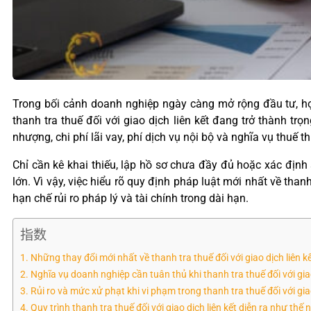
Trong bối cảnh doanh nghiệp ngày càng mở rộng đầu tư, hợp
thanh tra thuế đối với giao dịch liên kết đang trở thành tr
nhượng, chi phí lãi vay, phí dịch vụ nội bộ và nghĩa vụ thuế 
Chỉ cần kê khai thiếu, lập hồ sơ chưa đầy đủ hoặc xác định 
lớn. Vì vậy, việc hiểu rõ quy định pháp luật mới nhất về tha
hạn chế rủi ro pháp lý và tài chính trong dài hạn.
指数
Những thay đổi mới nhất về thanh tra thuế đối với giao dịch liên k
Nghĩa vụ doanh nghiệp cần tuân thủ khi thanh tra thuế đối với giao
Rủi ro và mức xử phạt khi vi phạm trong thanh tra thuế đối với giao
Quy trình thanh tra thuế đối với giao dịch liên kết diễn ra như thế 