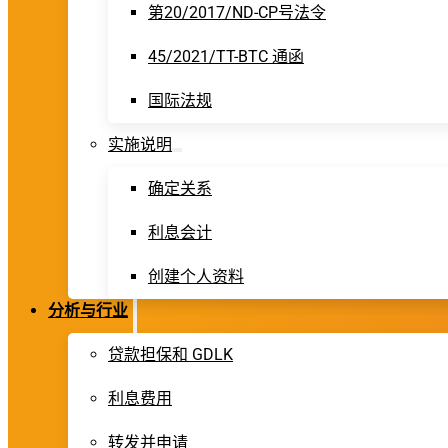
第20/2017/ND-CP号法令
45/2021/TT-BTC 通函
国际法规
实施说明
确定关系
利息会计
创建个人资料
分析与行业
贷款担保和 GDLK
利息费用
转发并申请