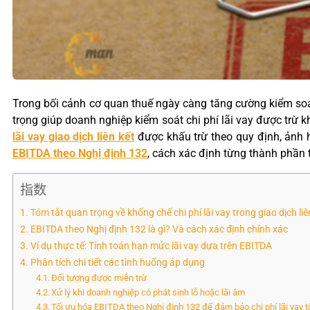
Trong bối cảnh cơ quan thuế ngày càng tăng cường kiểm soát
trọng giúp doanh nghiệp kiểm soát chi phí lãi vay được trừ k
lãi vay giao dịch liên kết
được khấu trừ theo quy định, ảnh h
EBITDA theo Nghị định 132
, cách xác định từng thành phần t
指数
Tóm tắt quan trọng về khống chế chi phí lãi vay trong giao dịch liê
EBITDA theo Nghị định 132 là gì? Và cách xác định chính xác
Ví dụ thực tế: Tính toán hạn mức lãi vay dựa trên EBITDA
Phân tích chi tiết các tình huống áp dụng
Đối tượng được miễn trừ
Xử lý khi doanh nghiệp có phát sinh lỗ hoặc lãi âm
Tối ưu hóa EBITDA theo Nghị định 132 để đảm bảo chi phí lãi vay t