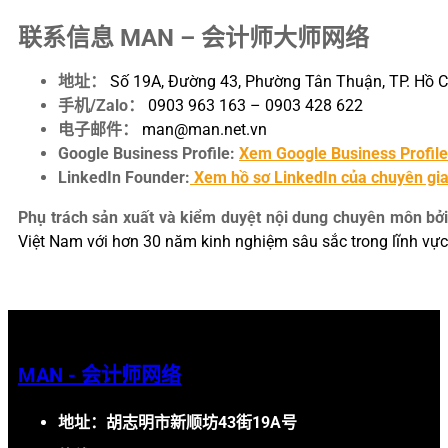
联系信息 MAN – 会计师大师网络
地址：
Số 19A, Đường 43, Phường Tân Thuận, TP. Hồ C
手机/Zalo：
0903 963 163 – 0903 428 622
电子邮件：
man@man.net.vn
Google Business Profile:
Xem Google Business Profil
LinkedIn Founder:
Xem hồ sơ LinkedIn của chuyên gi
Phụ trách sản xuất và kiểm duyệt nội dung chuyên môn bởi
Việt Nam với hơn 30 năm kinh nghiệm sâu sắc trong lĩnh vực
MAN - 会计师网络
地址：胡志明市新顺坊43街19A号