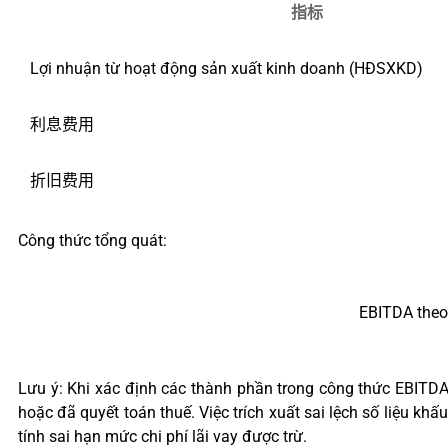
指标
Lợi nhuận từ hoạt động sản xuất kinh doanh (HĐSXKD)
利息费用
折旧费用
Công thức tổng quát:
EBITDA theo 
Lưu ý: Khi xác định các thành phần trong công thức EBITDA
hoặc đã quyết toán thuế. Việc trích xuất sai lệch số liệu kh
tính sai hạn mức chi phí lãi vay được trừ.