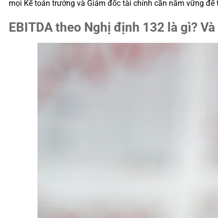
mọi Kế toán trưởng và Giám đốc tài chính cần nắm vững để trá
EBITDA theo Nghị định 132 là gì? Và