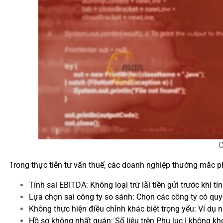
C
Trong thực tiễn tư vấn thuế, các doanh nghiệp thường mắc ph
Tính sai EBITDA: Không loại trừ lãi tiền gửi trước khi t
Lựa chọn sai công ty so sánh: Chọn các công ty có quy
Không thực hiện điều chỉnh khác biệt trọng yếu: Ví dụ n
Hồ sơ không nhất quán: Số liệu trên Phụ lục I không khớ