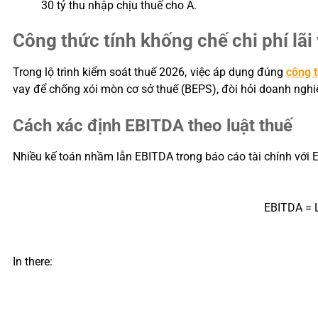
30 tỷ thu nhập chịu thuế cho A.
Công thức tính khống chế chi phí lãi
Trong lộ trình kiểm soát thuế 2026, việc áp dụng đúng
công t
vay để chống xói mòn cơ sở thuế (BEPS), đòi hỏi doanh nghi
Cách xác định EBITDA theo luật thuế
Nhiều kế toán nhầm lẫn EBITDA trong báo cáo tài chính với E
EBITDA = L
In there: