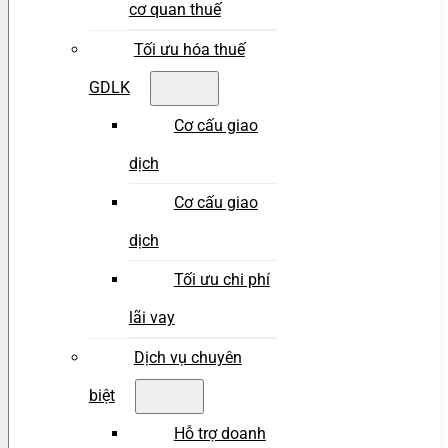
cơ quan thuế
Tối ưu hóa thuế
GDLK
Cơ cấu giao
dịch
Cơ cấu giao
dịch
Tối ưu chi phí
lãi vay
Dịch vụ chuyên
biệt
Hỗ trợ doanh