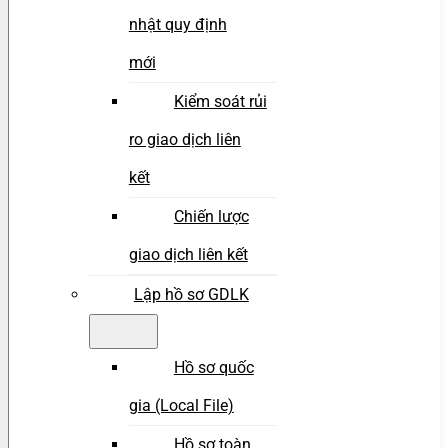
nhật quy định
mới
Kiểm soát rủi
ro giao dịch liên
kết
Chiến lược
giao dịch liên kết
Lập hồ sơ GDLK
Hồ sơ quốc
gia (Local File)
Hồ sơ toàn