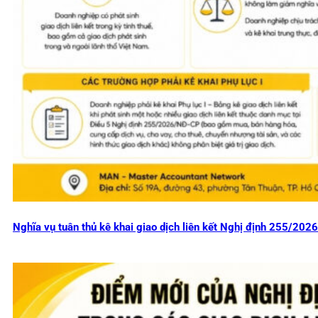
Nghĩa vụ tuân thủ kê khai giao dịch liên kết Nghị định 255/20