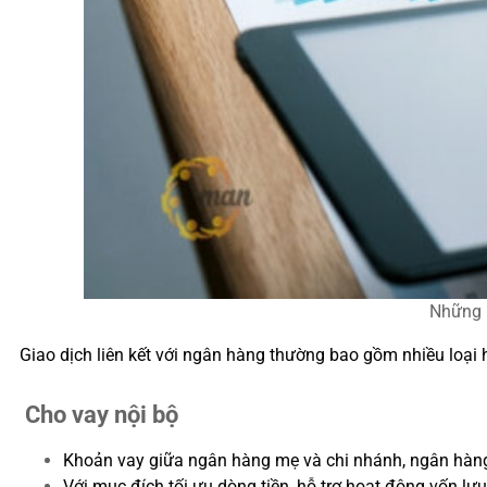
Những l
Giao dịch liên kết với ngân hàng thường bao gồm nhiều loại h
Cho vay nội bộ
Khoản vay giữa ngân hàng mẹ và chi nhánh, ngân hàng
Với mục đích tối ưu dòng tiền, hỗ trợ hoạt động vốn lư