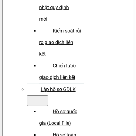
nhật quy định
mới
Kiểm soát rủi
ro giao dịch liên
kết
Chiến lược
giao dịch liên kết
Lập hồ sơ GDLK
Hồ sơ quốc
gia (Local File)
Hồ sơ toàn