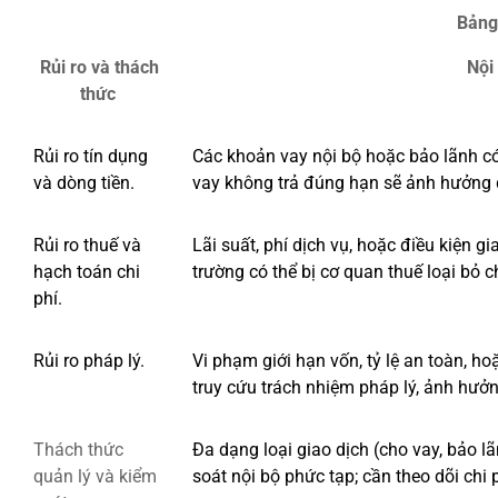
Bảng
Rủi ro và thách
Nội
thức
Rủi ro tín dụng
Các khoản vay nội bộ hoặc bảo lãnh có
và dòng tiền.
vay không trả đúng hạn sẽ ảnh hưởng 
Rủi ro thuế và
Lãi suất, phí dịch vụ, hoặc điều kiện g
hạch toán chi
trường có thể bị cơ quan thuế loại bỏ chi
phí.
Rủi ro pháp lý.
Vi phạm giới hạn vốn, tỷ lệ an toàn, h
truy cứu trách nhiệm pháp lý, ảnh hưởn
Thách thức
Đa dạng loại giao dịch (cho vay, bảo lã
quản lý và kiểm
soát nội bộ phức tạp; cần theo dõi chi