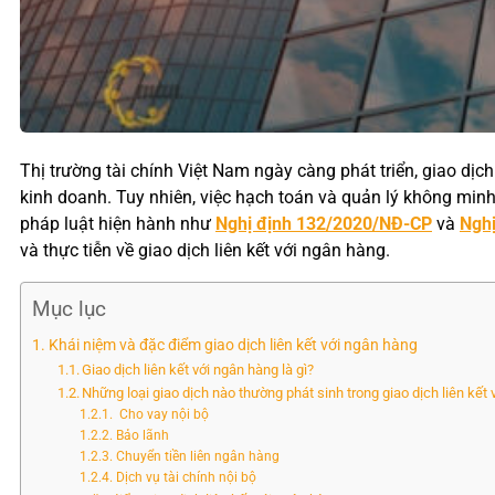
Thị trường tài chính Việt Nam ngày càng phát triển, giao dịc
kinh doanh. Tuy nhiên, việc hạch toán và quản lý không minh 
pháp luật hiện hành như
Nghị định 132/2020/NĐ-CP
và
Ngh
và thực tiễn về giao dịch liên kết với ngân hàng.
Mục lục
Khái niệm và đặc điểm giao dịch liên kết với ngân hàng
Giao dịch liên kết với ngân hàng là gì?
Những loại giao dịch nào thường phát sinh trong giao dịch liên kết
Cho vay nội bộ
Bảo lãnh
Chuyển tiền liên ngân hàng
Dịch vụ tài chính nội bộ