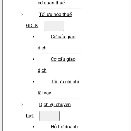
cơ quan thuế
Tối ưu hóa thuế
GDLK
Cơ cấu giao
dịch
Cơ cấu giao
dịch
Tối ưu chi phí
lãi vay
Dịch vụ chuyên
biệt
Hỗ trợ doanh