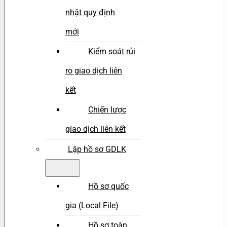
nhật quy định
mới
Kiểm soát rủi
ro giao dịch liên
kết
Chiến lược
giao dịch liên kết
Lập hồ sơ GDLK
Hồ sơ quốc
gia (Local File)
Hồ sơ toàn