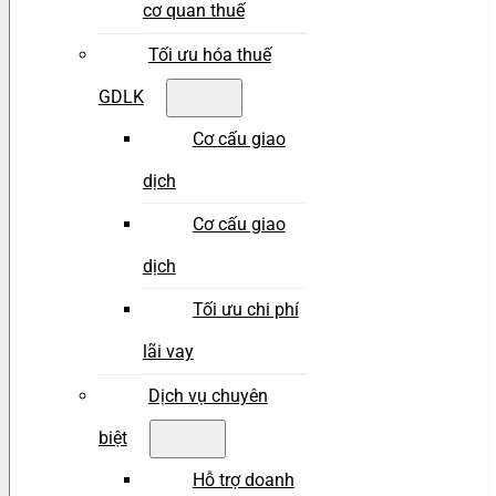
cơ quan thuế
Tối ưu hóa thuế
GDLK
Cơ cấu giao
dịch
Cơ cấu giao
dịch
Tối ưu chi phí
lãi vay
Dịch vụ chuyên
biệt
Hỗ trợ doanh