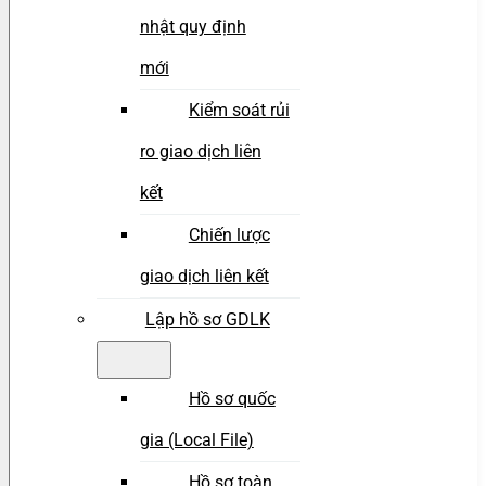
nhật quy định
mới
Kiểm soát rủi
ro giao dịch liên
kết
Chiến lược
giao dịch liên kết
Lập hồ sơ GDLK
Hồ sơ quốc
gia (Local File)
Hồ sơ toàn