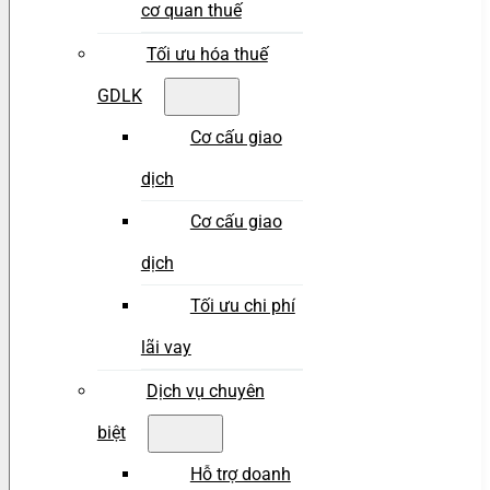
cơ quan thuế
Tối ưu hóa thuế
GDLK
Cơ cấu giao
dịch
Cơ cấu giao
dịch
Tối ưu chi phí
lãi vay
Dịch vụ chuyên
biệt
Hỗ trợ doanh