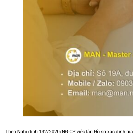
Theo Nghị định 132/2020/NĐ-CP, việc lập Hồ sơ xác định giá g