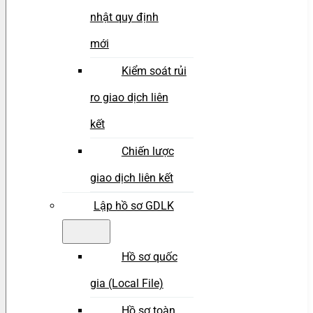
nhật quy định
mới
Kiểm soát rủi
ro giao dịch liên
kết
Chiến lược
giao dịch liên kết
Lập hồ sơ GDLK
Hồ sơ quốc
gia (Local File)
Hồ sơ toàn