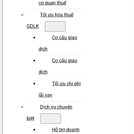
cơ quan thuế
Tối ưu hóa thuế
GDLK
Cơ cấu giao
dịch
Cơ cấu giao
dịch
Tối ưu chi phí
lãi vay
Dịch vụ chuyên
biệt
Hỗ trợ doanh