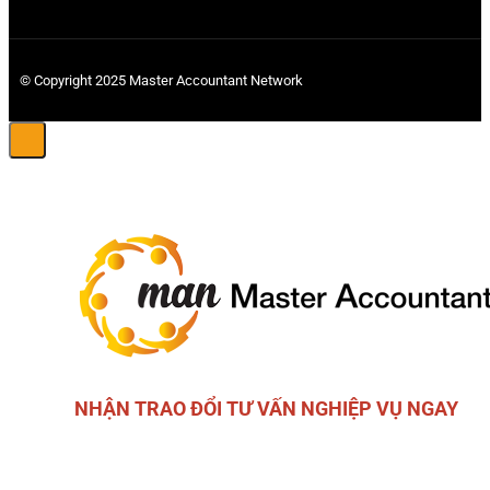
© Copyright 2025 Master Accountant Network
NHẬN TRAO ĐỔI TƯ VẤN NGHIỆP VỤ NGAY