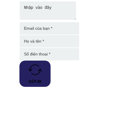
GỬI ĐI