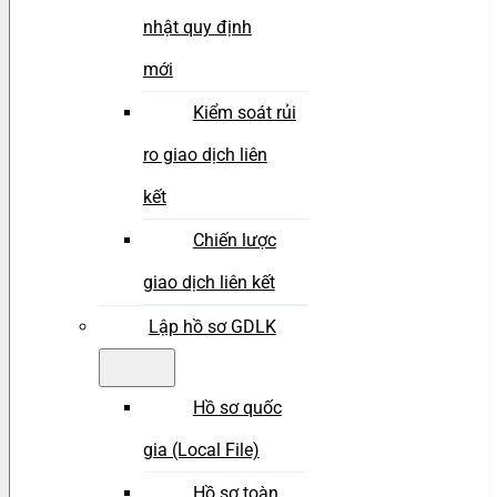
nhật quy định
mới
Kiểm soát rủi
ro giao dịch liên
kết
Chiến lược
giao dịch liên kết
Lập hồ sơ GDLK
Hồ sơ quốc
gia (Local File)
Hồ sơ toàn