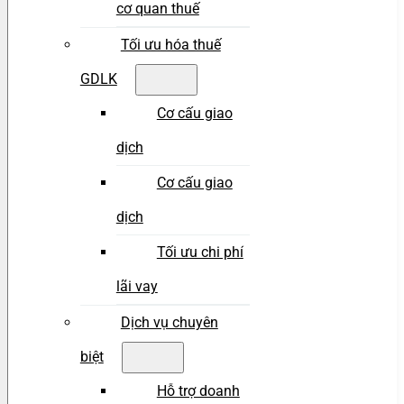
cơ quan thuế
Tối ưu hóa thuế
GDLK
Cơ cấu giao
dịch
Cơ cấu giao
dịch
Tối ưu chi phí
lãi vay
Dịch vụ chuyên
biệt
Hỗ trợ doanh