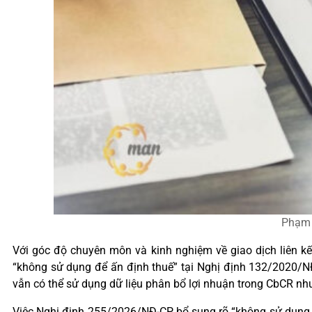
Phạm 
Với góc độ chuyên môn và kinh nghiệm về giao dịch liên k
“không sử dụng để ấn định thuế” tại Nghị định 132/2020/NĐ-
vẫn có thể sử dụng dữ liệu phân bổ lợi nhuận trong CbCR như
Việc Nghị định 255/2026/NĐ-CP bổ sung rõ “không sử dụng để