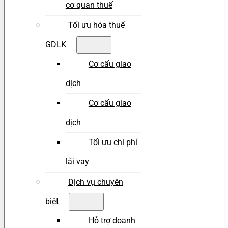
cơ quan thuế
Tối ưu hóa thuế
GDLK
Cơ cấu giao
dịch
Cơ cấu giao
dịch
Tối ưu chi phí
lãi vay
Dịch vụ chuyên
biệt
Hỗ trợ doanh