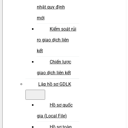
nhật quy định
mới
Kiểm soát rủi
ro giao dịch liên
kết
Chiến lược
giao dịch liên kết
Lập hồ sơ GDLK
Hồ sơ quốc
gia (Local File)
Hồ sơ toàn