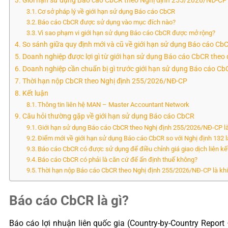
Giới hạn sử dụng Báo cáo CbCR theo Nghị định 255/2026/NĐ-CP
Cơ sở pháp lý về giới hạn sử dụng Báo cáo CbCR
Báo cáo CbCR được sử dụng vào mục đích nào?
Vì sao phạm vi giới hạn sử dụng Báo cáo CbCR được mở rộng?
So sánh giữa quy định mới và cũ về giới hạn sử dụng Báo cáo Cb
Doanh nghiệp được lợi gì từ giới hạn sử dụng Báo cáo CbCR theo 
Doanh nghiệp cần chuẩn bị gì trước giới hạn sử dụng Báo cáo Cb
Thời hạn nộp CbCR theo Nghị định 255/2026/NĐ-CP
Kết luận
Thông tin liên hệ MAN – Master Accountant Network
Câu hỏi thường gặp về giới hạn sử dụng Báo cáo CbCR
Giới hạn sử dụng Báo cáo CbCR theo Nghị định 255/2026/NĐ-CP là
Điểm mới về giới hạn sử dụng Báo cáo CbCR so với Nghị định 132 l
Báo cáo CbCR có được sử dụng để điều chỉnh giá giao dịch liên k
Báo cáo CbCR có phải là căn cứ để ấn định thuế không?
Thời hạn nộp Báo cáo CbCR theo Nghị định 255/2026/NĐ-CP là kh
Báo cáo CbCR là gì?
Báo cáo lợi nhuận liên quốc gia (Country-by-Country Report