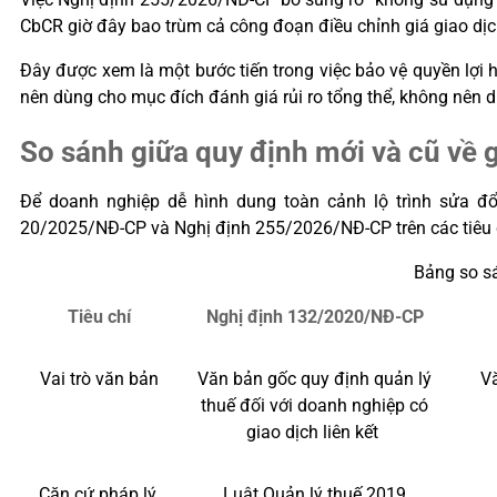
CbCR giờ đây bao trùm cả công đoạn điều chỉnh giá giao dịch 
Đây được xem là một bước tiến trong việc bảo vệ quyền lợi
nên dùng cho mục đích đánh giá rủi ro tổng thể, không nên dù
So sánh giữa quy định mới và cũ về 
Để doanh nghiệp dễ hình dung toàn cảnh lộ trình sửa đổ
20/2025/NĐ-CP và Nghị định 255/2026/NĐ-CP trên các tiêu c
Bảng so sá
Tiêu chí
Nghị định 132/2020/NĐ-CP
Vai trò văn bản
Văn bản gốc quy định quản lý
Vă
thuế đối với doanh nghiệp có
giao dịch liên kết
Căn cứ pháp lý
Luật Quản lý thuế 2019