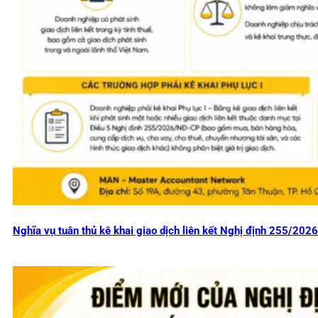
Nghĩa vụ tuân thủ kê khai giao dịch liên kết Nghị định 255/20