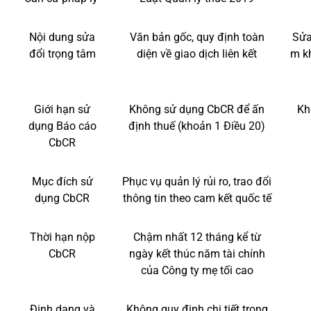
Nội dung sửa
Văn bản gốc, quy định toàn
Sửa
đổi trọng tâm
diện về giao dịch liên kết
m kh
Giới hạn sử
Không sử dụng CbCR để ấn
Kh
dụng Báo cáo
định thuế (khoản 1 Điều 20)
CbCR
Mục đích sử
Phục vụ quản lý rủi ro, trao đổi
dụng CbCR
thông tin theo cam kết quốc tế
Thời hạn nộp
Chậm nhất 12 tháng kể từ
CbCR
ngày kết thúc năm tài chính
của Công ty mẹ tối cao
Định dạng và
Không quy định chi tiết trong