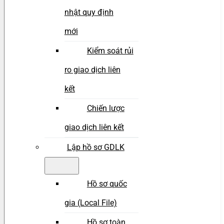
nhật quy định
mới
Kiểm soát rủi
ro giao dịch liên
kết
Chiến lược
giao dịch liên kết
Lập hồ sơ GDLK
Hồ sơ quốc
gia (Local File)
Hồ sơ toàn