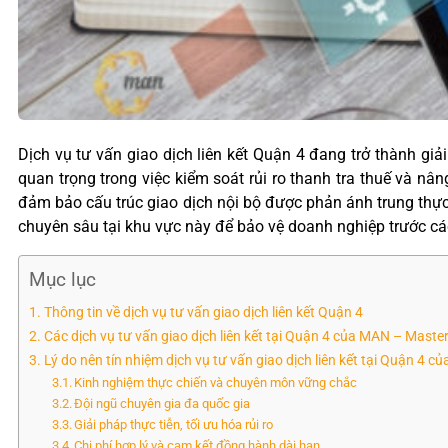
Dịch vụ tư vấn giao dịch liên kết Quận 4 đang trở thành gi
quan trọng trong việc kiểm soát rủi ro thanh tra thuế và nâ
đảm bảo cấu trúc giao dịch nội bộ được phản ánh trung thực
chuyên sâu tại khu vực này để bảo vệ doanh nghiệp trước các 
Mục lục
Thông tin về dịch vụ tư vấn giao dịch liên kết Quận 4
Các dịch vụ tư vấn giao dịch liên kết tại Quận 4 của MAN – Mast
Lý do nên tín nhiệm dịch vụ tư vấn giao dịch liên kết tại Quận 4 
Kinh nghiệm thực chiến và chuyên môn vững chắc
Đội ngũ chuyên gia đa quốc gia
Giải pháp thực tiễn, tối ưu hóa rủi ro
Chi phí hợp lý và cam kết đồng hành dài hạn