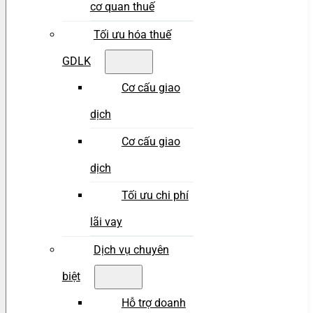
cơ quan thuế
Tối ưu hóa thuế
GDLK
Cơ cấu giao
dịch
Cơ cấu giao
dịch
Tối ưu chi phí
lãi vay
Dịch vụ chuyên
biệt
Hỗ trợ doanh