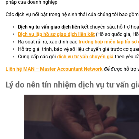
pháp của doanh nghiệp.
Các dịch vụ nổi bật trong hệ sinh thái của chúng tôi bao gồm
Dịch vụ tư vấn giao dịch liên kết
chuyên sâu, hỗ trợ hoạ
Dịch vụ lập hồ sơ giao dịch liên kết
(Hồ sơ quốc gia, Hồ
Rà soát rủi ro, xác định các
trường hợp miễn lập hồ sơ g
Hỗ trợ giải trình, bảo vệ số liệu chuyển giá trước cơ qu
Cung cấp các gói
dịch vụ tư vấn chuyển giá
theo yêu cầ
Liên hệ MAN – Master Accountant Network
để được hỗ trợ v
Lý do nên tín nhiệm dịch vụ tư vấn g