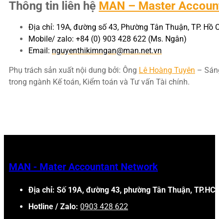
Thông tin liên hệ
MAN – Master Accoun
Địa chỉ: 19A, đường số 43, Phường Tân Thuận, TP. Hồ 
Mobile/ zalo: +84 (0) 903 428 622 (Ms. Ngân)
Email:
nguyenthikimngan@man.net.vn
Phụ trách sản xuất nội dung bởi: Ông
Lê Hoàng Tuyên
– Sáng
trong ngành Kế toán, Kiểm toán và Tư vấn Tài chính.
MAN - Mater Accountant Network
Địa chỉ: Số 19A, đường 43, phường Tân Thuận, TP.HC
Hotline / Zalo:
0903 428 622