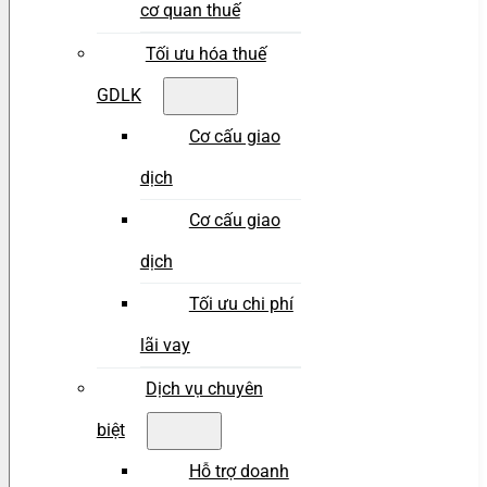
cơ quan thuế
Tối ưu hóa thuế
GDLK
Cơ cấu giao
dịch
Cơ cấu giao
dịch
Tối ưu chi phí
lãi vay
Dịch vụ chuyên
biệt
Hỗ trợ doanh