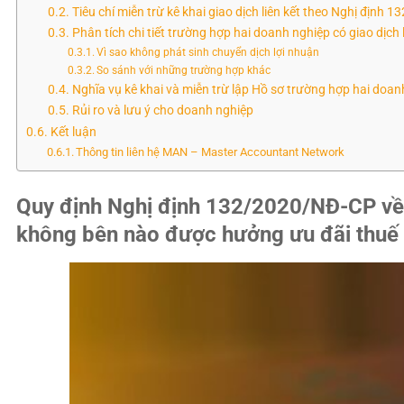
Tiêu chí miễn trừ kê khai giao dịch liên kết theo Nghị định 13
Phân tích chi tiết trường hợp hai doanh nghiệp có giao dịc
Vì sao không phát sinh chuyển dịch lợi nhuận
So sánh với những trường hợp khác
Nghĩa vụ kê khai và miễn trừ lập Hồ sơ trường hợp hai doan
Rủi ro và lưu ý cho doanh nghiệp
Kết luận
Thông tin liên hệ MAN – Master Accountant Network
Quy định Nghị định 132/2020/NĐ-CP về 
không bên nào được hưởng ưu đãi thuế