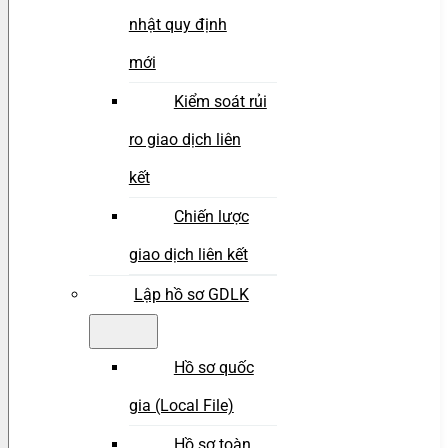
nhật quy định
mới
Kiểm soát rủi
ro giao dịch liên
kết
Chiến lược
giao dịch liên kết
Lập hồ sơ GDLK
Hồ sơ quốc
gia (Local File)
Hồ sơ toàn