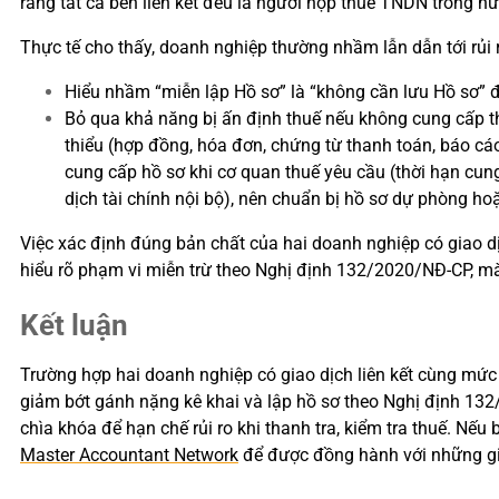
rằng tất cả bên liên kết đều là người nộp thuế TNDN trong 
Thực tế cho thấy, doanh nghiệp thường nhầm lẫn dẫn tới rủi ro
Hiểu nhầm “miễn lập Hồ sơ” là “không cần lưu Hồ sơ” đi
Bỏ qua khả năng bị ấn định thuế nếu không cung cấp t
thiểu (hợp đồng, hóa đơn, chứng từ thanh toán, báo cá
cung cấp hồ sơ khi cơ quan thuế yêu cầu (thời hạn cung
dịch tài chính nội bộ), nên chuẩn bị hồ sơ dự phòng ho
Việc xác định đúng bản chất của hai doanh nghiệp có giao 
hiểu rõ phạm vi miễn trừ theo Nghị định 132/2020/NĐ-CP, mà 
Kết luận
Trường hợp hai doanh nghiệp có giao dịch liên kết cùng mứ
giảm bớt gánh nặng kê khai và lập hồ sơ theo Nghị định 132
chìa khóa để hạn chế rủi ro khi thanh tra, kiểm tra thuế. Nếu
Master Accountant Network
để được đồng hành với những gi