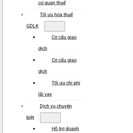
cơ quan thuế
Tối ưu hóa thuế
GDLK
Cơ cấu giao
dịch
Cơ cấu giao
dịch
Tối ưu chi phí
lãi vay
Dịch vụ chuyên
biệt
Hỗ trợ doanh