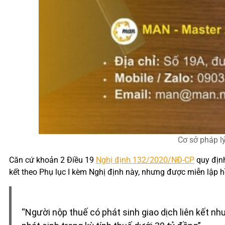
Cơ sở pháp lý
Căn cứ khoản 2 Điều 19
Nghị định 132/2020/NĐ-CP
quy định
kết theo Phụ lục I kèm Nghị định này, nhưng được miễn lập hồ
“
Người nộp thuế có phát sinh giao dịch liên kết như