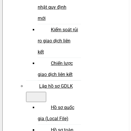
nhật quy định
mới
Kiểm soát rủi
ro giao dịch liên
kết
Chiến lược
giao dịch liên kết
Lập hồ sơ GDLK
Hồ sơ quốc
gia (Local File)
Hồ sơ toàn