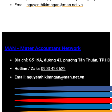
Email:
nguyenthikimngan@man.net.vn
MAN - Mater Accountant Network
Địa chỉ: Số 19A, đường 43, phường Tân Thuận, TP.HC
Hotline / Zalo:
0903 428 622
Email:
nguyenthikimngan@man.net.vn