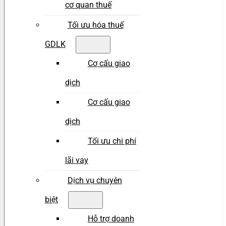
cơ quan thuế
Tối ưu hóa thuế
GDLK
Cơ cấu giao
dịch
Cơ cấu giao
dịch
Tối ưu chi phí
lãi vay
Dịch vụ chuyên
biệt
Hỗ trợ doanh