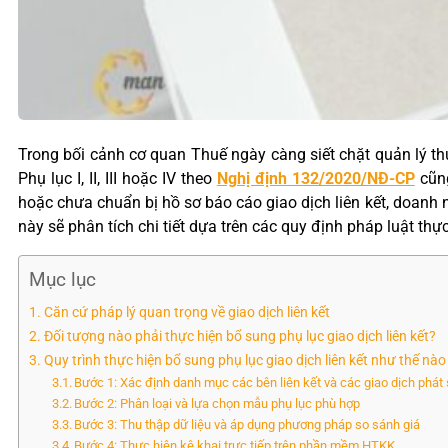
Trong bối cảnh cơ quan Thuế ngày càng siết chặt quản lý th
Phụ lục I, II, III hoặc IV theo
Nghị định 132/2020/NĐ-CP
cũng
hoặc chưa chuẩn bị hồ sơ báo cáo giao dịch liên kết, doanh ng
này sẽ phân tích chi tiết dựa trên các quy định pháp luật thự
Mục lục
Căn cứ pháp lý quan trọng về giao dịch liên kết
Đối tượng nào phải thực hiện bổ sung phụ lục giao dịch liên kết?
Quy trình thực hiện bổ sung phụ lục giao dịch liên kết như thế nà
Bước 1: Xác định danh mục các bên liên kết và các giao dịch phát 
Bước 2: Phân loại và lựa chọn mẫu phụ lục phù hợp
Bước 3: Thu thập dữ liệu và áp dụng phương pháp so sánh giá
Bước 4: Thực hiện kê khai trực tiếp trên phần mềm HTKK