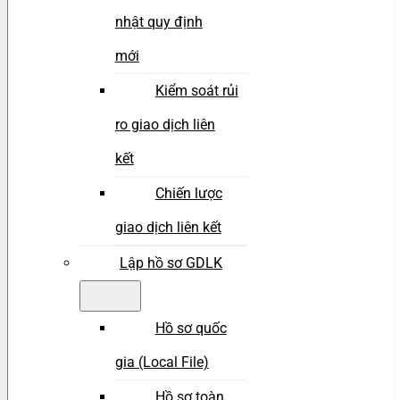
nhật quy định
mới
Kiểm soát rủi
ro giao dịch liên
kết
Chiến lược
giao dịch liên kết
Lập hồ sơ GDLK
Hồ sơ quốc
gia (Local File)
Hồ sơ toàn