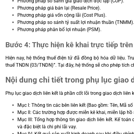
Phương pháp so sánh giá giao dịch độc lập (CUP).
Phương pháp giá bán lại (Resale Price).
Phương pháp giá vốn cộng lãi (Cost Plus).
Phương pháp so sánh tỷ suất lợi nhuận thuần (TNMM)
Phương pháp phân bổ lợi nhuận (PSM).
Bước 4: Thực hiện kê khai trực tiếp t
Hiện nay, hệ thống thuế điện tử đã đồng bộ hóa dữ liệu. 
thuế TNDN (03/TNDN)”. Tại đây, hệ thống sẽ cho phép tích chọn 
Nội dung chi tiết trong phụ lục giao d
Phụ lục giao dịch liên kết là phần cốt lõi trong giao dịch liên
Mục I: Thông tin các bên liên kết (Bao gồm: Tên, Mã số
Mục II: Các trường hợp được miễn kê khai, miễn lập hồ 
Mục III: Tổng hợp thông tin giao dịch liên kết. Kế toá
và đặc biệt là chi phí lãi vay.
Mục IV: Kết quả sản xuất kinh doanh sau khi điều chỉnh